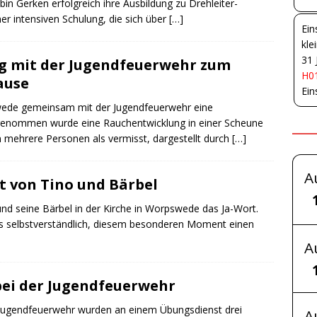
in Gerken erfolgreich ihre Ausbildung zu Drehleiter-
r intensiven Schulung, die sich über
[…]
Ein
kle
31 
 mit der Jugendfeuerwehr zum
H01
ause
Ein
swede gemeinsam mit der Jugendfeuerwehr eine
ngenommen wurde eine Rauchentwicklung in einer Scheune
n mehrere Personen als vermisst, dargestellt durch
[…]
A
t von Tino und Bärbel
nd seine Bärbel in der Kirche in Worpswede das Ja-Wort.
s selbstverständlich, diesem besonderen Moment einen
A
ei der Jugendfeuerwehr
Jugendfeuerwehr wurden an einem Übungsdienst drei
A