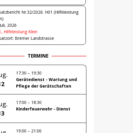
satzbericht Nr.32/2026. H01 (Hilfeleistung
in)
Juli, 2026
, Hilfeleistung Klein
satzort: Bremer Landstrasse
TERMINE
17:30
–
19:30
ug.
Gerätedienst - Wartung und
12
Pflege der Gerätschaften
17:00
–
18:30
ug.
Kinderfeuerwehr - Dienst
13
19:00
–
21:00
ug.