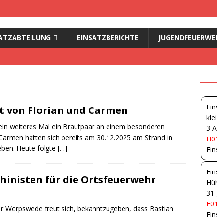
ATZABTEILUNG
EINSATZBERICHTE
JUGENDFEUERWE
Ein
it von Florian und Carmen
kle
ein weiteres Mal ein Brautpaar an einem besonderen
3 A
Carmen hatten sich bereits am 30.12.2025 am Strand in
H01
ben. Heute folgte
[…]
Ein
Ein
hinisten für die Ortsfeuerwehr
Hüh
31 
F01
hr Worpswede freut sich, bekanntzugeben, dass Bastian
Ein