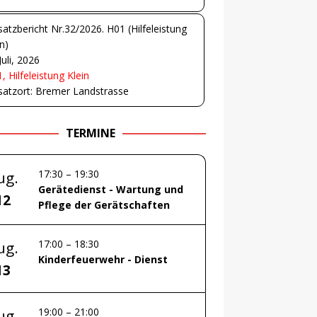
satzbericht Nr.32/2026. H01 (Hilfeleistung
in)
Juli, 2026
, Hilfeleistung Klein
satzort: Bremer Landstrasse
TERMINE
17:30
–
19:30
ug.
Gerätedienst - Wartung und
12
Pflege der Gerätschaften
17:00
–
18:30
ug.
Kinderfeuerwehr - Dienst
13
19:00
–
21:00
ug.