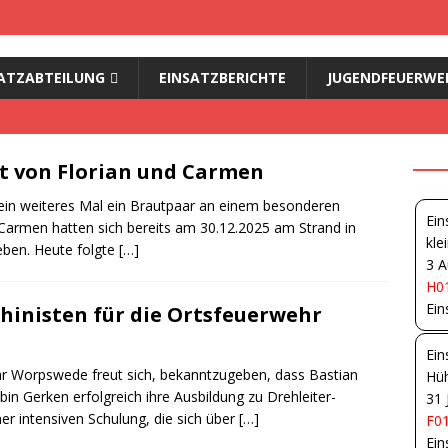
ATZABTEILUNG
EINSATZBERICHTE
JUGENDFEUERWE
it von Florian und Carmen
ein weiteres Mal ein Brautpaar an einem besonderen
Ein
Carmen hatten sich bereits am 30.12.2025 am Strand in
kle
ben. Heute folgte
[…]
3 A
H01
Ein
hinisten für die Ortsfeuerwehr
Ein
hr Worpswede freut sich, bekanntzugeben, dass Bastian
Hüh
in Gerken erfolgreich ihre Ausbildung zu Drehleiter-
31 
r intensiven Schulung, die sich über
[…]
F01
Ein