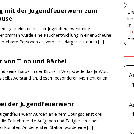
 mit der Jugendfeuerwehr zum
Ein
ause
kle
31 
swede gemeinsam mit der Jugendfeuerwehr eine
H01
ngenommen wurde eine Rauchentwicklung in einer Scheune
Ein
n mehrere Personen als vermisst, dargestellt durch
[…]
t von Tino und Bärbel
nd seine Bärbel in der Kirche in Worpswede das Ja-Wort.
A
s selbstverständlich, diesem besonderen Moment einen
ei der Jugendfeuerwehr
A
Jugendfeuerwehr wurden an einem Übungsdienst drei
die Teilnehmer die Aufgaben und Tätigkeiten eines
n konnten. An der ersten Station wurde eine
[…]
A