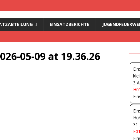
ATZABTEILUNG
EINSATZBERICHTE
JUGENDFEUERWE
26-05-09 at 19.36.26
Ein
kle
3 A
H01
Ein
Ein
Hüh
31 
F01
Ein