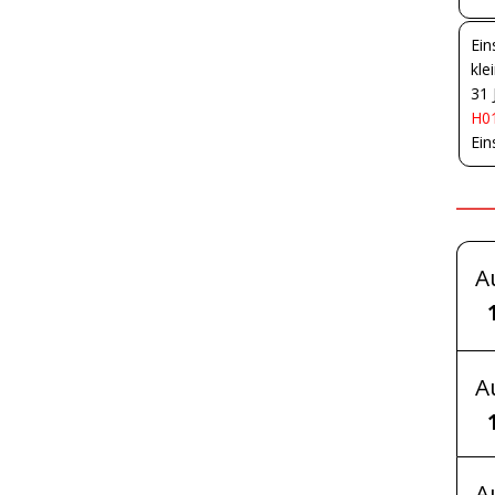
Ein
kle
31 
H01
Ein
A
A
A