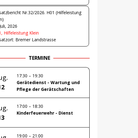
satzbericht Nr.32/2026. H01 (Hilfeleistung
in)
Juli, 2026
, Hilfeleistung Klein
satzort: Bremer Landstrasse
TERMINE
17:30
–
19:30
ug.
Gerätedienst - Wartung und
12
Pflege der Gerätschaften
17:00
–
18:30
ug.
Kinderfeuerwehr - Dienst
13
19:00
–
21:00
ug.