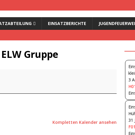
ATZABTEILUNG
EINSATZBERICHTE
JUGENDFEUERWE
- ELW Gruppe
Ein
kle
3 A
H01
Ein
Ein
Hüh
31 
Kompletten Kalender ansehen
F01
Ein