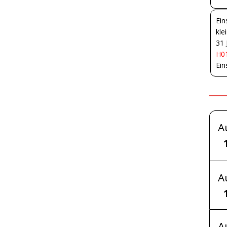
Ein
kle
31 
H01
Ein
A
A
A