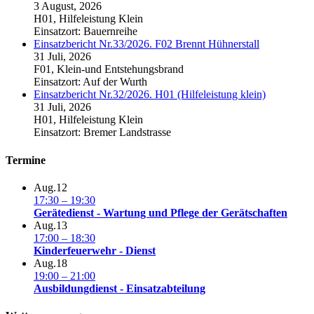
3 August, 2026
H01, Hilfeleistung Klein
Einsatzort: Bauernreihe
Einsatzbericht Nr.33/2026. F02 Brennt Hühnerstall
31 Juli, 2026
F01, Klein-und Entstehungsbrand
Einsatzort: Auf der Wurth
Einsatzbericht Nr.32/2026. H01 (Hilfeleistung klein)
31 Juli, 2026
H01, Hilfeleistung Klein
Einsatzort: Bremer Landstrasse
Termine
Aug.
12
17:30
–
19:30
Gerätedienst - Wartung und Pflege der Gerätschaften
Aug.
13
17:00
–
18:30
Kinderfeuerwehr - Dienst
Aug.
18
19:00
–
21:00
Ausbildungdienst - Einsatzabteilung