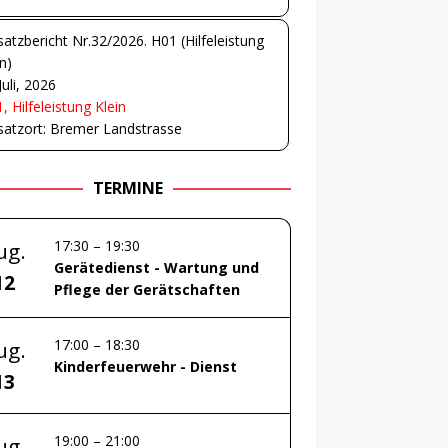
satzbericht Nr.32/2026. H01 (Hilfeleistung
in)
Juli, 2026
, Hilfeleistung Klein
satzort: Bremer Landstrasse
TERMINE
17:30
–
19:30
ug.
Gerätedienst - Wartung und
12
Pflege der Gerätschaften
17:00
–
18:30
ug.
Kinderfeuerwehr - Dienst
13
19:00
–
21:00
ug.