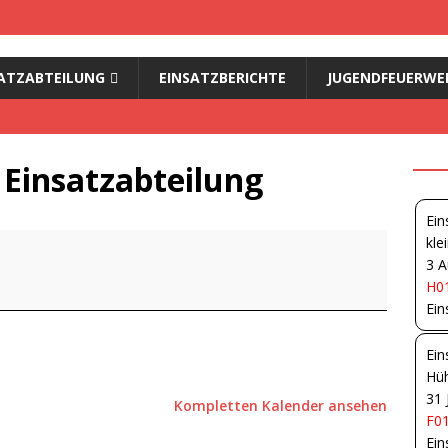
ATZABTEILUNG
EINSATZBERICHTE
JUGENDFEUERWE
 Einsatzabteilung
Ein
kle
3 A
H01
Ein
Ein
Hüh
31 
Kompletten Kalender ansehen
F01
Ein