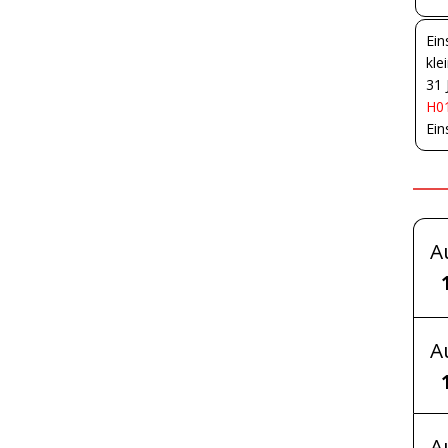
Ein
kle
31 
H01
Ein
A
A
A