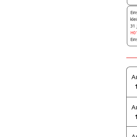
Ein
kle
31 
H01
Ein
A
A
A