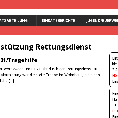
ATZABTEILUNG
EINSATZBERICHTE
JUGENDFEUERWE
rstützung Rettungsdienst
Ein
S01/Tragehilfe
kle
hr Worpswede um 01:21 Uhr durch den Rettungsdienst zu
3 A
r Alarmierung war die steile Treppe im Wohnhaus, die einen
H01
liche
[…]
Ein
Ein
Hüh
31 
F01
Ein