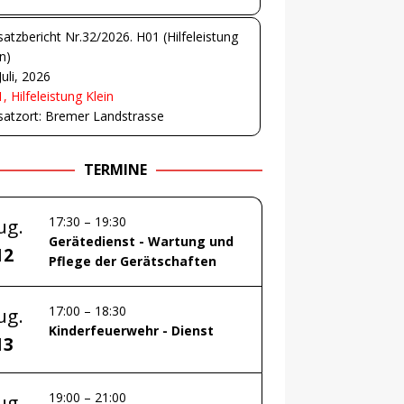
satzbericht Nr.32/2026. H01 (Hilfeleistung
in)
Juli, 2026
, Hilfeleistung Klein
satzort: Bremer Landstrasse
TERMINE
17:30
–
19:30
ug.
Gerätedienst - Wartung und
12
Pflege der Gerätschaften
17:00
–
18:30
ug.
Kinderfeuerwehr - Dienst
13
19:00
–
21:00
ug.